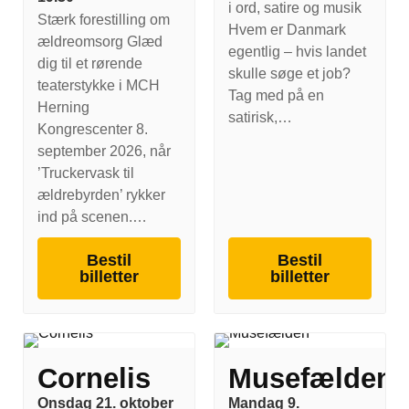
i ord, satire og musik
Stærk forestilling om
Hvem er Danmark
ældreomsorg Glæd
egentlig – hvis landet
dig til et rørende
skulle søge et job?
teaterstykke i MCH
Tag med på en
Herning
satirisk,…
Kongrescenter 8.
september 2026, når
’Truckervask til
ældrebyrden’ rykker
ind på scenen.…
Bestil
Bestil
billetter
billetter
Cornelis
Musefælden
Onsdag 21. oktober
Mandag 9.