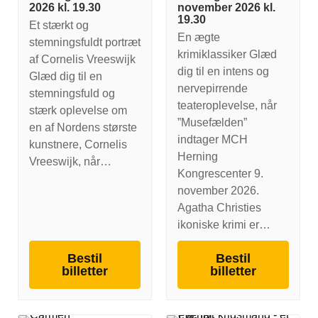
2026 kl. 19.30
november 2026 kl.
19.30
Et stærkt og
En ægte
stemningsfuldt portræt
krimiklassiker Glæd
af Cornelis Vreeswijk
dig til en intens og
Glæd dig til en
nervepirrende
stemningsfuld og
teateroplevelse, når
stærk oplevelse om
”Musefælden”
en af Nordens største
indtager MCH
kunstnere, Cornelis
Herning
Vreeswijk, når…
Kongrescenter 9.
november 2026.
Agatha Christies
ikoniske krimi er…
Bestil
Bestil
billetter
billetter